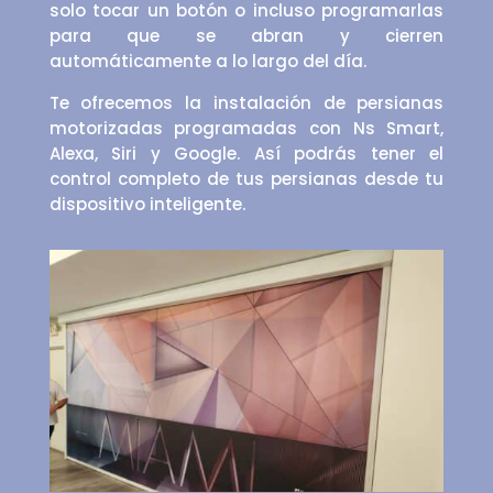
solo tocar un botón o incluso programarlas
para que se abran y cierren
automáticamente a lo largo del día.
Te ofrecemos la instalación de persianas
motorizadas programadas con Ns Smart,
Alexa, Siri y Google. Así podrás tener el
control completo de tus persianas desde tu
dispositivo inteligente.