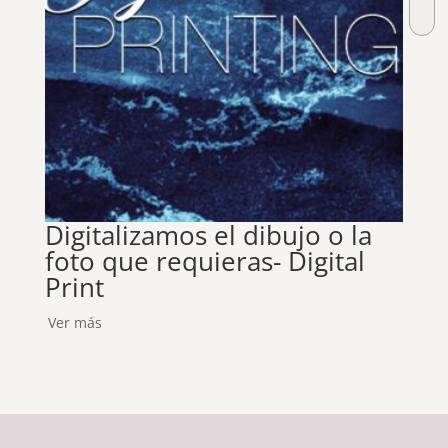
Digitalizamos el dibujo o la
REF
foto que requieras- Digital
Met
Print
Ver m
Ver más