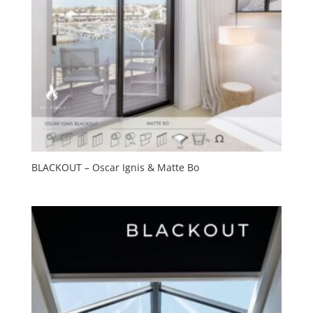
BLACKOUT – Oscar Ignis & Matte Bo