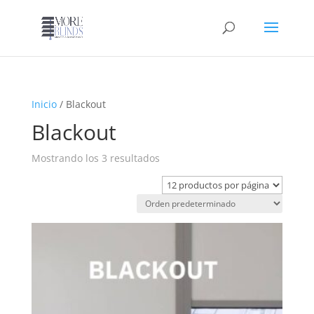
Inicio
/ Blackout
Blackout
Mostrando los 3 resultados